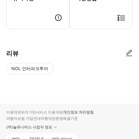
리뷰
NOL 인터파크투어
NOL
별
사
에서
점
진/
작성
높
동
된
은
영
리뷰
순
상
이용약관
위치기반서비스 이용약관
개인정보 처리방침
입니
여행자보험 가입안내
여행약관
분쟁해결기준
다.
(주)놀유니버스 사업자 정보
별
사