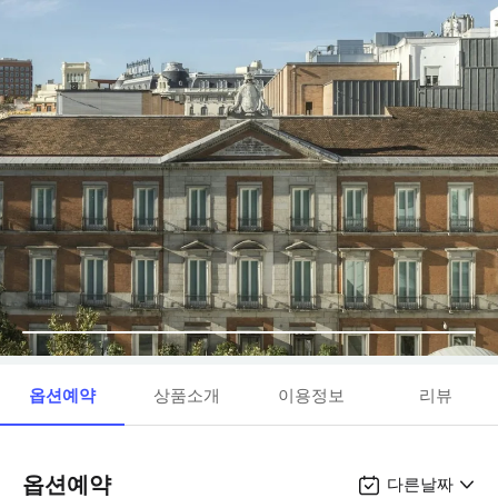
옵션예약
상품소개
이용정보
리뷰
옵션예약
다른날짜