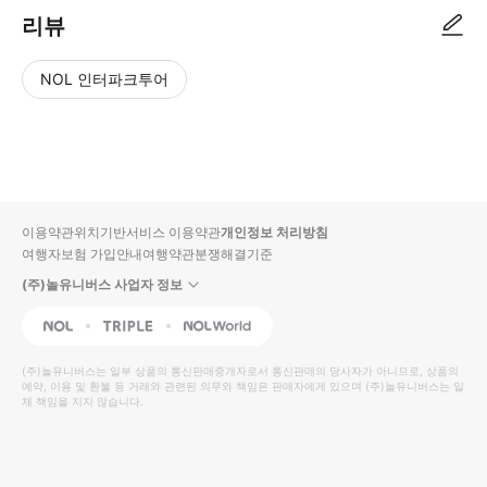
리뷰
NOL 인터파크투어
NOL
별
사
에서
점
진/
작성
높
동
된
은
영
리뷰
순
상
이용약관
위치기반서비스 이용약관
개인정보 처리방침
입니
여행자보험 가입안내
여행약관
분쟁해결기준
다.
(주)놀유니버스 사업자 정보
별
사
NOL
Triple
Interpark Global
점
진/
높
동
(주)놀유니버스
는 일부 상품의 통신판매중개자로서 통신판매의 당사자가 아니므로, 상품의
예약, 이용 및 환불 등 거래와 관련된 의무와 책임은 판매자에게 있으며
은
영
(주)놀유니버스
는 일
체 책임을 지지 않습니다.
순
상