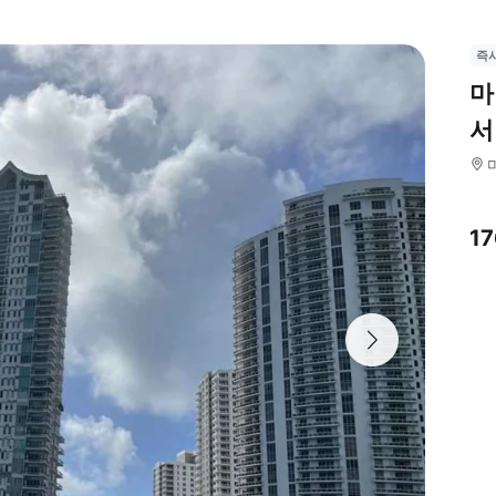
즉
마
서
1