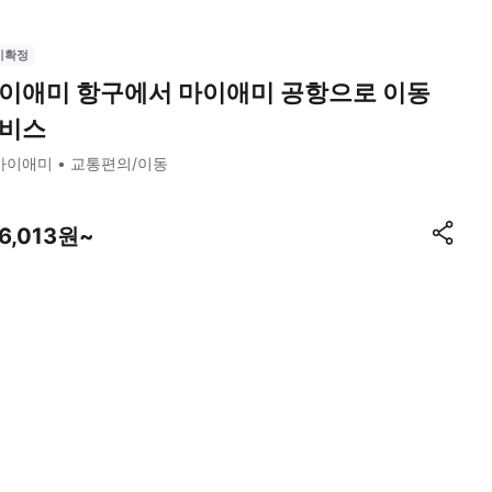
시확정
이애미 항구에서 마이애미 공항으로 이동
비스
마이애미
교통편의/이동
76,013원~