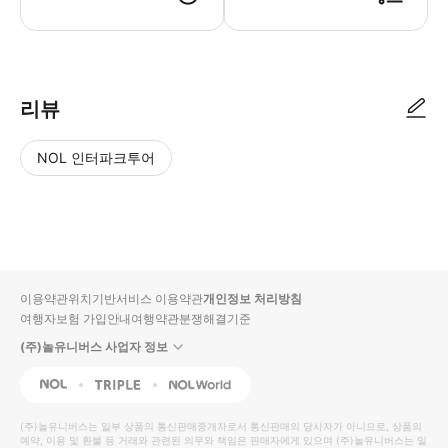
리뷰
NOL 인터파크투어
NOL
별
사
에서
점
진/
작성
높
동
된
은
영
리뷰
순
상
이용약관
위치기반서비스 이용약관
개인정보 처리방침
입니
여행자보험 가입안내
여행약관
분쟁해결기준
다.
(주)놀유니버스 사업자 정보
별
사
NOL
Triple
Interpark Global
점
진/
높
동
(주)놀유니버스
는 일부 상품의 통신판매중개자로서 통신판매의 당사자가 아니므로, 상품의
예약, 이용 및 환불 등 거래와 관련된 의무와 책임은 판매자에게 있으며
은
영
(주)놀유니버스
는 일