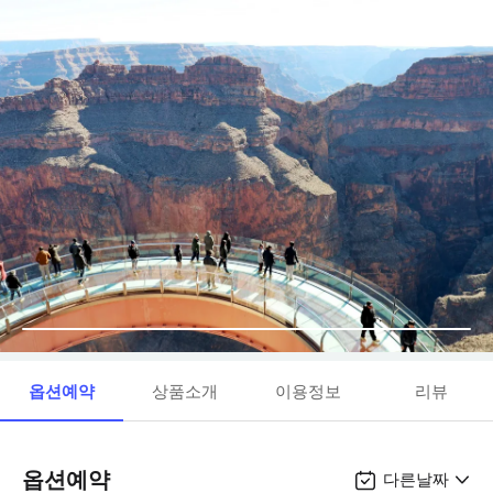
옵션예약
상품소개
이용정보
리뷰
옵션예약
다른날짜