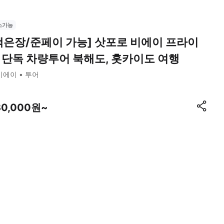
소가능
백은장/준페이 가능] 삿포로 비에이 프라이
 단독 차량투어 북해도, 홋카이도 여행
비에이
투어
30,000원~