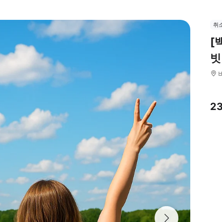
취
[
빗
2