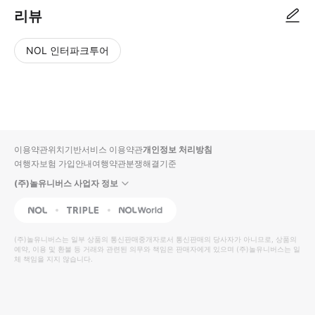
리뷰
NOL 인터파크투어
NOL
별
사
에서
점
진/
작성
높
동
된
은
영
리뷰
순
상
이용약관
위치기반서비스 이용약관
개인정보 처리방침
입니
여행자보험 가입안내
여행약관
분쟁해결기준
다.
(주)놀유니버스 사업자 정보
별
사
NOL
Triple
Interpark Global
점
진/
높
동
(주)놀유니버스
는 일부 상품의 통신판매중개자로서 통신판매의 당사자가 아니므로, 상품의
예약, 이용 및 환불 등 거래와 관련된 의무와 책임은 판매자에게 있으며
은
영
(주)놀유니버스
는 일
체 책임을 지지 않습니다.
순
상