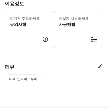
이용정보
여행 전날 16:00-21:00 사이에
이런건 주의하세요
이렇게 사용하세요
유의사항
사용방법
리뷰
NOL 인터파크투어
NOL
별
사
에서
점
진/
작성
높
동
된
은
영