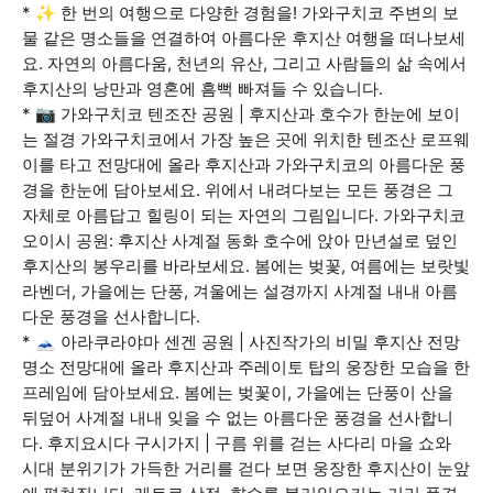
* ✨ 한 번의 여행으로 다양한 경험을! 가와구치코 주변의 보
물 같은 명소들을 연결하여 아름다운 후지산 여행을 떠나보세
요. 자연의 아름다움, 천년의 유산, 그리고 사람들의 삶 속에서
후지산의 낭만과 영혼에 흠뻑 빠져들 수 있습니다.
* 📷 가와구치코 텐조잔 공원 | 후지산과 호수가 한눈에 보이
는 절경 가와구치코에서 가장 높은 곳에 위치한 텐조산 로프웨
이를 타고 전망대에 올라 후지산과 가와구치코의 아름다운 풍
경을 한눈에 담아보세요. 위에서 내려다보는 모든 풍경은 그
자체로 아름답고 힐링이 되는 자연의 그림입니다. 가와구치코
오이시 공원: 후지산 사계절 동화 호수에 앉아 만년설로 덮인
후지산의 봉우리를 바라보세요. 봄에는 벚꽃, 여름에는 보랏빛
라벤더, 가을에는 단풍, 겨울에는 설경까지 사계절 내내 아름
다운 풍경을 선사합니다.
* 🗻 아라쿠라야마 센겐 공원 | 사진작가의 비밀 후지산 전망
명소 전망대에 올라 후지산과 주레이토 탑의 웅장한 모습을 한
프레임에 담아보세요. 봄에는 벚꽃이, 가을에는 단풍이 산을
뒤덮어 사계절 내내 잊을 수 없는 아름다운 풍경을 선사합니
다. 후지요시다 구시가지 | 구름 위를 걷는 사다리 마을 쇼와
시대 분위기가 가득한 거리를 걷다 보면 웅장한 후지산이 눈앞