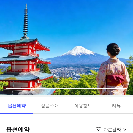
옵션예약
상품소개
이용정보
리뷰
옵션예약
다른날짜