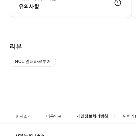
유의사항
1) 원하시는 일정에 예약 접수해 주세요. 2) 고객님 정보 확인 후 예약
리뷰
NOL 인터파크투어
NOL
에서 작성된 리뷰 입니다.
별점 높은순
별점 높은순
회사소개
이용약관
개인정보처리방침
위치기
(주)놀유니버스