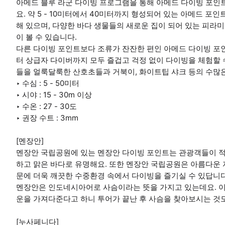
아메드 블루 라군 다이빙 프로그램을 통해 아메드 다이빙 포인트
요. 약 5 - 10미터에서 40미터까지 형성되어 있는 아메드 포
해 있으며, 다양한 바다 생물들의 새로운 집이 되어 있는 피라
이 볼 수 있습니다.
다른 다이빙 포인트보다 조류가 잔잔한 편인 아메드 다이빙 포
터 상급자 다이버까지 모두 즐겁고 걱정 없이 다이빙을 체험할 
들을 얼룩달룩한 산호초들과 거북이, 화이트팁 샤크 등의 수많은
‣ 수심 : 5 - 50미터
‣ 시야 : 15 - 30m 이상
‣ 수온 : 27 - 30도
‣ 권장 수트 : 3mm
[멘장안]
멘장안 국립공원에 있는 멘장안 다이빙 포인트는 관광객들이 적
하고 맑은 바다로 유명해요. 또한 멘장안 국립공원은 아름다운 
문에 더욱 깨끗한 수중환경 속에서 다이빙을 즐기실 수 있답니다
멘장안은 인도네시아어로 사슴이라는 뜻을 가지고 있는데요. 이
운을 가져다준다고 하니 투어가 끝난 후 사슴을 찾아보시는 것도
[누사페니다]