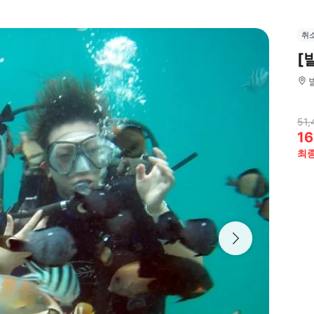
취
[
51,
16
최