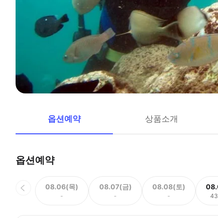
옵션예약
상품소개
옵션예약
08.06(목)
08.07(금)
08.08(토)
08
-
-
-
43