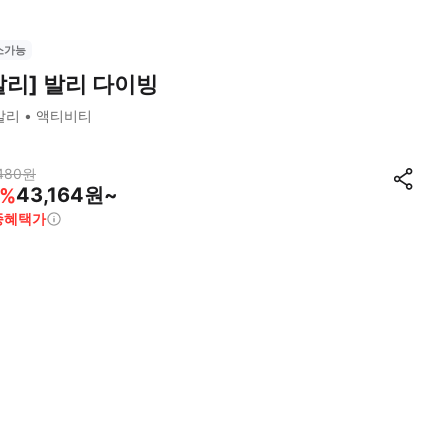
소가능
발리] 발리 다이빙
발리
액티비티
480
원
43,164원~
%
종혜택가