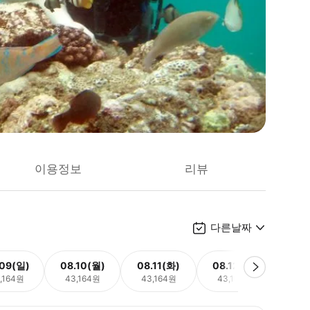
이용정보
리뷰
다른날짜
.09(일)
08.10(월)
08.11(화)
08.12(수)
08.
,164원
43,164원
43,164원
43,164원
43,