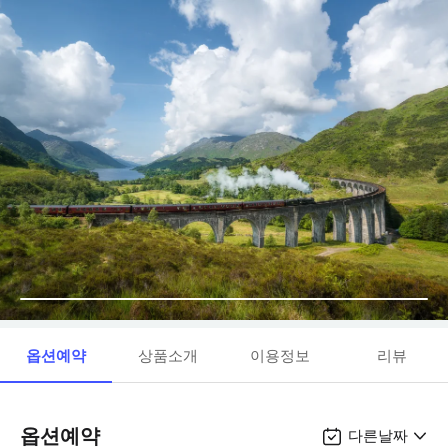
옵션예약
상품소개
이용정보
리뷰
옵션예약
다른날짜