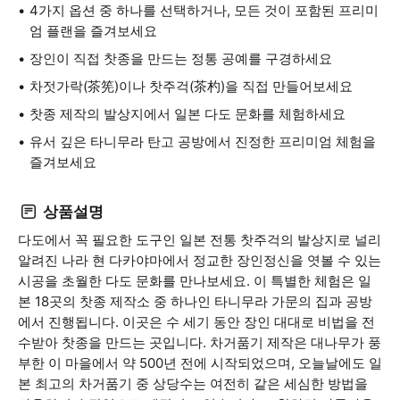
4가지 옵션 중 하나를 선택하거나, 모든 것이 포함된 프리미
엄 플랜을 즐겨보세요
장인이 직접 찻종을 만드는 정통 공예를 구경하세요
차젓가락(茶筅)이나 찻주걱(茶杓)을 직접 만들어보세요
찻종 제작의 발상지에서 일본 다도 문화를 체험하세요
유서 깊은 타니무라 탄고 공방에서 진정한 프리미엄 체험을
즐겨보세요
상품설명
다도에서 꼭 필요한 도구인 일본 전통 찻주걱의 발상지로 널리
알려진 나라 현 다카야마에서 정교한 장인정신을 엿볼 수 있는
시공을 초월한 다도 문화를 만나보세요. 이 특별한 체험은 일
본 18곳의 찻종 제작소 중 하나인 타니무라 가문의 집과 공방
에서 진행됩니다. 이곳은 수 세기 동안 장인 대대로 비법을 전
수받아 찻종을 만드는 곳입니다. 차거품기 제작은 대나무가 풍
부한 이 마을에서 약 500년 전에 시작되었으며, 오늘날에도 일
본 최고의 차거품기 중 상당수는 여전히 같은 세심한 방법을