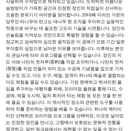
사용하여 수작업으로 제작되고 있습니다. 도착하면 아름다운
솜방망이가 가득한 공간과 진정한 장인의 작업실이 선사하는
조용한 분위기가 여러분을 맞이합니다. 20대째 이어진 가문의
당주인 타니무라 탄고는 대나무 한 조각을 우아하고 실용적인
찻종으로 바꾸는 데 필요한 고도의 기술을 시연합니다. 장인의
손놀림을 지켜보는 것만으로도 특별한 경험을 할 수 있습니다.
정교하고 섬세하며 심오한 움직임은 이 공예가 오랜 기간 일본
우아함의 상징으로 남아온 이유를 보여줍니다. 이후에는 본인
의 관심사에 따라 프로그램을 선택할 수 있습니다. 장인의 지
도 아래 나만의 찻자루(茶杓)를 직접 조각하거나, 나만의 찻저
(茶筅)를 직접 만들어 의미 있는 수공예 기념품을 집으로 가져
갈 수도 있고, 다도 도구, 예절, 접객이 하나의 예술로 결합되는
다도 체험을 즐길 수도 있습니다. 가장 완벽하고 럭셔리한 몰
입을 추구하는 여행자를 위해, 프리미엄 플랜을 통해 다도, 수
공예, 제철 도시락, 말차 휘저어 타는 체험 등 모든 것을 한 번
에 즐길 수 있습니다. 이 역사적인 장소와 관련된 도구를 사용
하여 차를 준비하는 방법을 배울 수 있습니다. 하나의 액티비
티만 선택하든 프리미엄 프로그램을 선택하든, 이곳은 살아있
는 진정한 장인을 만나고, 고향에서 보호받는 문화적 전통을
목격하고, 일반 워크숍에서는 재현할 수 없는 잊을 수 없는 다