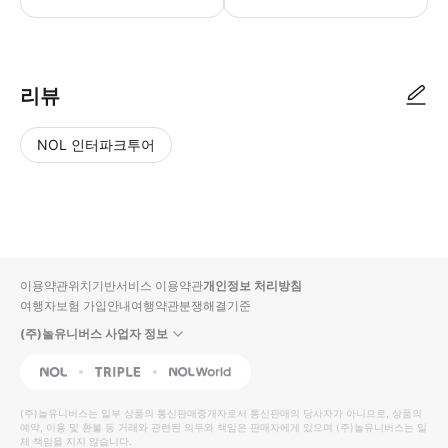
📢 투어 정보 ･ 만나는 시간 : 오전 9시 ･ 만나는 장소 : 산타 마리아 마죠
리뷰
NOL 인터파크투어
NOL
별
사
에서
점
진/
작성
높
동
된
은
영
리뷰
순
상
이용약관
위치기반서비스 이용약관
개인정보 처리방침
입니
여행자보험 가입안내
여행약관
분쟁해결기준
다.
(주)놀유니버스 사업자 정보
별
사
NOL
Triple
Interpark Global
점
진/
높
동
(주)놀유니버스
는 일부 상품의 통신판매중개자로서 통신판매의 당사자가 아니므로, 상품의
예약, 이용 및 환불 등 거래와 관련된 의무와 책임은 판매자에게 있으며
은
영
(주)놀유니버스
는 일
체 책임을 지지 않습니다.