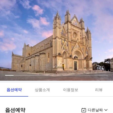
옵션예약
상품소개
이용정보
리뷰
옵션예약
다른날짜