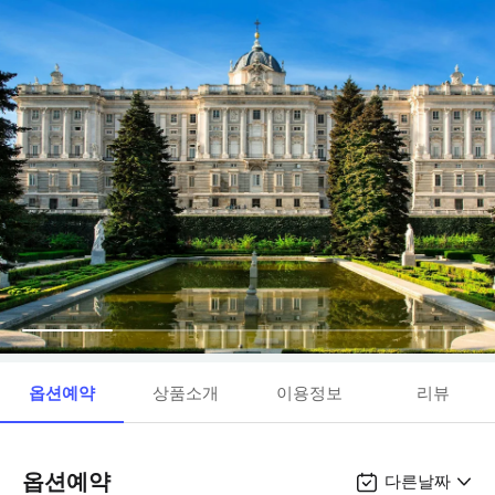
옵션예약
상품소개
이용정보
리뷰
옵션예약
다른날짜