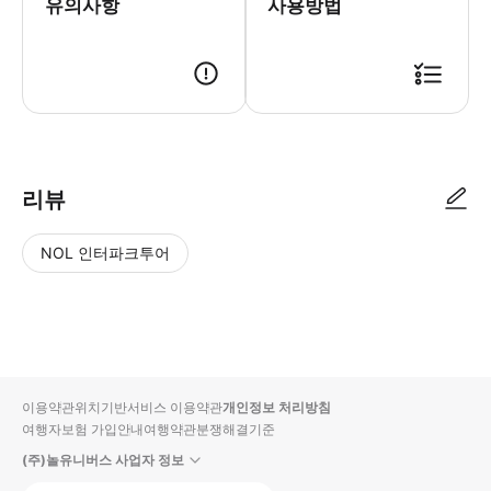
유의사항
사용방법
리뷰
NOL 인터파크투어
NOL
별
사
에서
점
진/
작성
높
동
된
은
영
리뷰
순
상
이용약관
위치기반서비스 이용약관
개인정보 처리방침
입니
여행자보험 가입안내
여행약관
분쟁해결기준
다.
(주)놀유니버스 사업자 정보