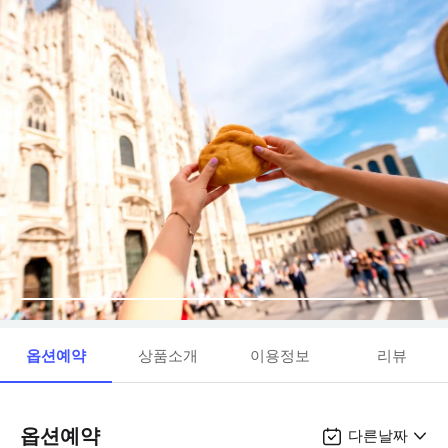
옵션예약
상품소개
이용정보
리뷰
옵션예약
다른날짜