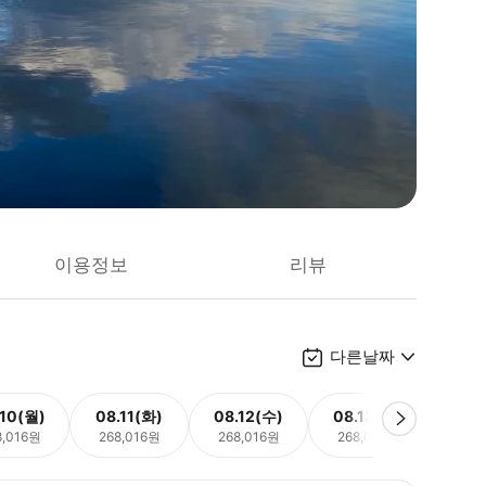
이용정보
리뷰
다른날짜
.10(월)
08.11(화)
08.12(수)
08.13(목)
08.
8,016원
268,016원
268,016원
268,016원
268