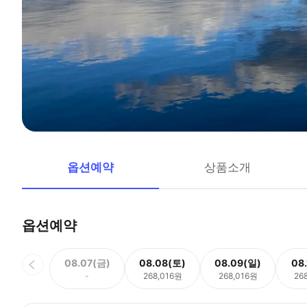
옵션예약
상품소개
옵션예약
08.07(금)
08.08(토)
08.09(일)
08
-
268,016원
268,016원
26