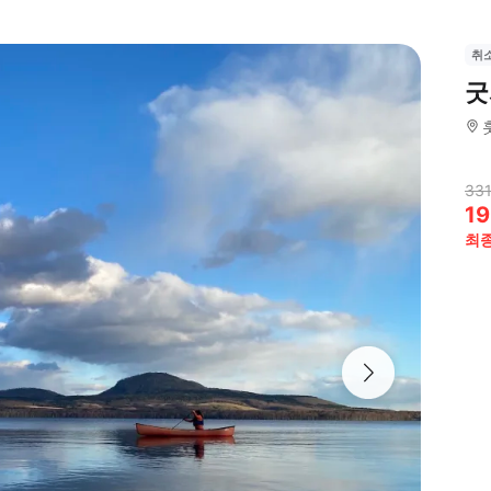
취
굿
331
19
최