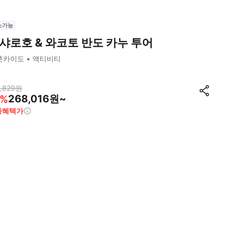
소가능
샤로호 & 와코토 반도 카누 투어
훗카이도
액티비티
,829
원
268,016원~
%
종혜택가