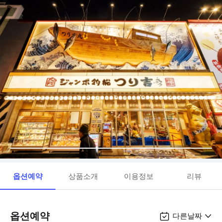
옵션예약
상품소개
이용정보
리뷰
옵션예약
다른날짜