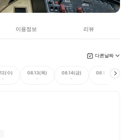
이용정보
리뷰
다른날짜
.12(수)
08.13(목)
08.14(금)
08.15(토)
08.
-
-
-
-