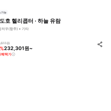
소가능
도호 헬리콥터 · 하늘 유람
항저우(항주)
기타
,611
원
232,301원~
%
종혜택가