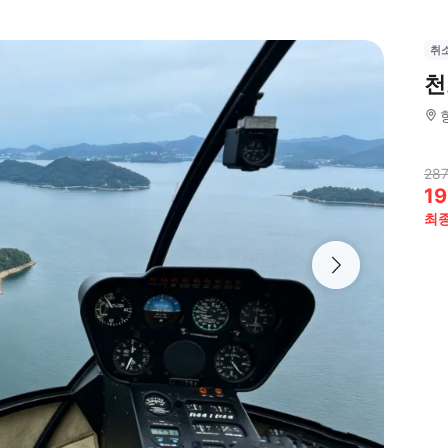
취
천
287
19
최