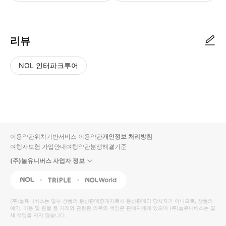
리뷰
NOL 인터파크투어
NOL
별
사
에서
점
진/
작성
높
동
된
은
영
리뷰
순
상
이용약관
위치기반서비스 이용약관
개인정보 처리방침
입니
여행자보험 가입안내
여행약관
분쟁해결기준
다.
(주)놀유니버스 사업자 정보
별
사
NOL
Triple
Interpark Global
점
진/
높
동
(주)놀유니버스
는 일부 상품의 통신판매중개자로서 통신판매의 당사자가 아니므로, 상품의
예약, 이용 및 환불 등 거래와 관련된 의무와 책임은 판매자에게 있으며
은
영
(주)놀유니버스
는 일
체 책임을 지지 않습니다.
순
상