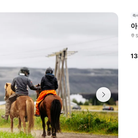
즉
아
S
1