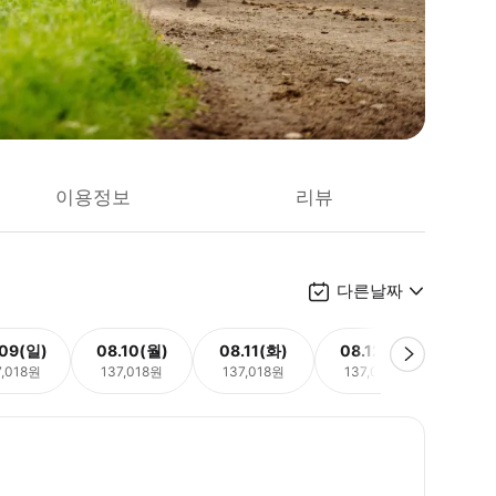
이용정보
리뷰
다른날짜
.09(일)
08.10(월)
08.11(화)
08.12(수)
08.
7,018원
137,018원
137,018원
137,018원
137