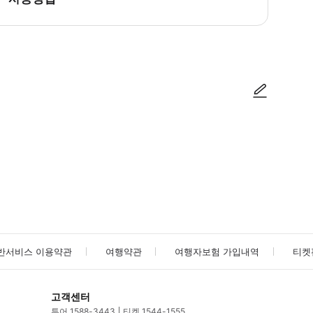
 후 안내 * 아이슬란드에 도착하기 전에 중고 부츠, 승마복, 안장 가방 등을 
사진/동영상
사진/동영상
반서비스 이용약관
여행약관
여행자보험 가입내역
티켓
고객센터
투어 1588-3443
티켓 1544-1555