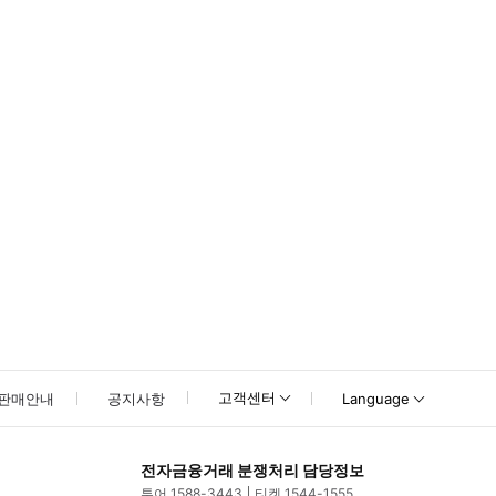
소독해야 합니다. 전염병이 쉽게 국내로 유입될 수 있어 말에게 큰 위험이 되기 
고객센터
판매안내
공지사항
Language
전자금융거래 분쟁처리 담당정보
투어 1588-3443
티켓 1544-1555