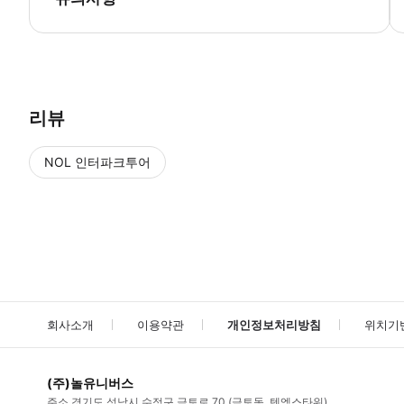
▶ 사용방법 * 집합 장소의 직원에게 스마트폰 티켓을 보여주세요. ▶ 구매
리뷰
NOL 인터파크투어
NOL
에서 작성된 리뷰 입니다.
별점 높은순
별점 높은순
회사소개
이용약관
개인정보처리방침
위치기
(주)놀유니버스
주소
경기도 성남시 수정구 금토로 70 (금토동, 텐엑스타워)