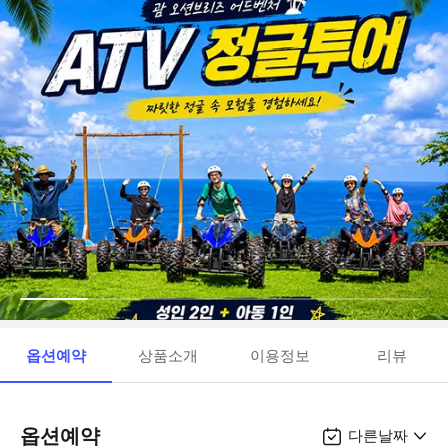
옵션예약
상품소개
이용정보
리뷰
옵션예약
다른날짜