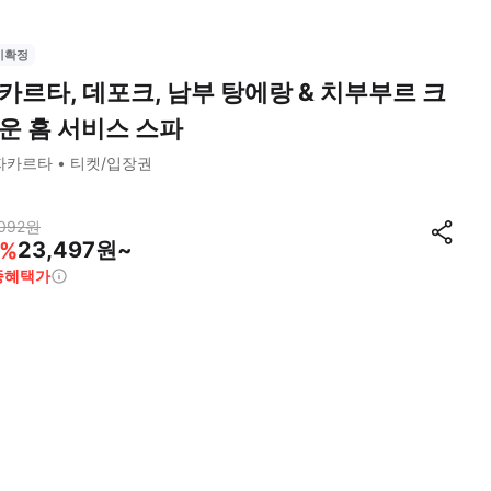
시확정
카르타, 데포크, 남부 탕에랑 & 치부부르 크
운 홈 서비스 스파
자카르타
티켓/입장권
092
원
23,497원~
%
종혜택가