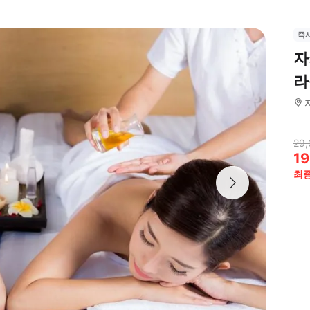
즉
자
라
29,
19
최