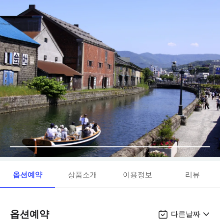
옵션예약
상품소개
이용정보
리뷰
옵션예약
다른날짜