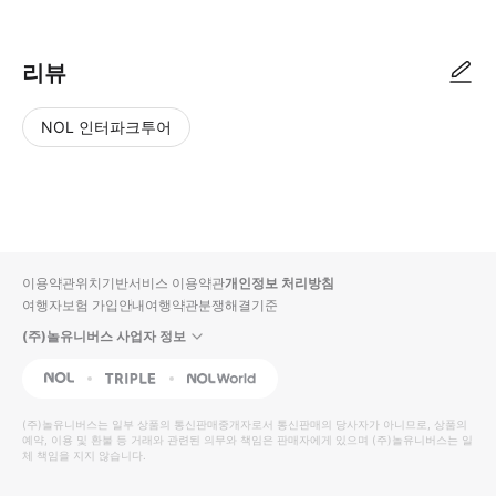
리뷰
NOL 인터파크투어
NOL
별
사
에서
점
진/
작성
높
동
된
은
영
리뷰
순
상
이용약관
위치기반서비스 이용약관
개인정보 처리방침
입니
여행자보험 가입안내
여행약관
분쟁해결기준
다.
(주)놀유니버스 사업자 정보
별
사
NOL
Triple
Interpark Global
점
진/
높
동
(주)놀유니버스
는 일부 상품의 통신판매중개자로서 통신판매의 당사자가 아니므로, 상품의
예약, 이용 및 환불 등 거래와 관련된 의무와 책임은 판매자에게 있으며
은
영
(주)놀유니버스
는 일
체 책임을 지지 않습니다.
순
상