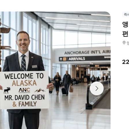
즉
앵
편
2