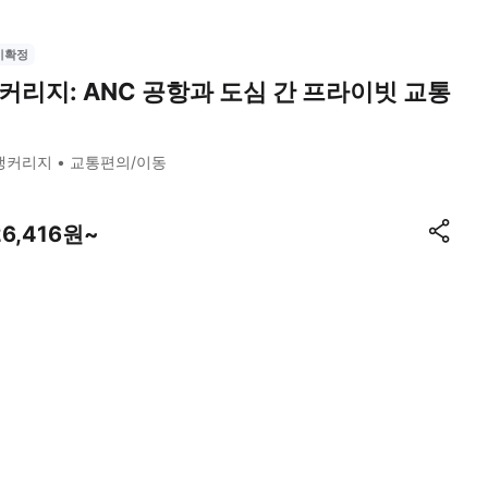
시확정
커리지: ANC 공항과 도심 간 프라이빗 교통
앵커리지
교통편의/이동
26,416원~