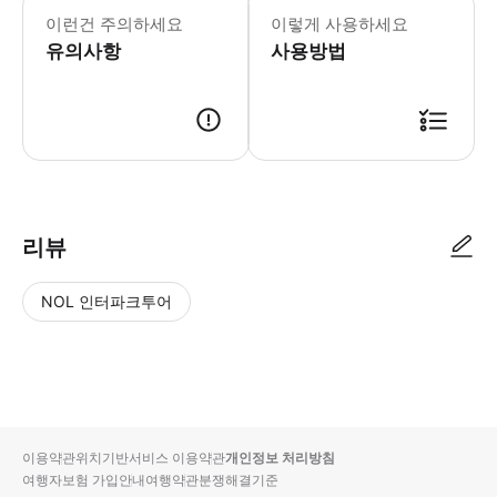
이런건 주의하세요
이렇게 사용하세요
유의사항
사용방법
리뷰
NOL 인터파크투어
NOL
별
사
에서
점
진/
작성
높
동
된
은
영
리뷰
순
상
이용약관
위치기반서비스 이용약관
개인정보 처리방침
입니
여행자보험 가입안내
여행약관
분쟁해결기준
다.