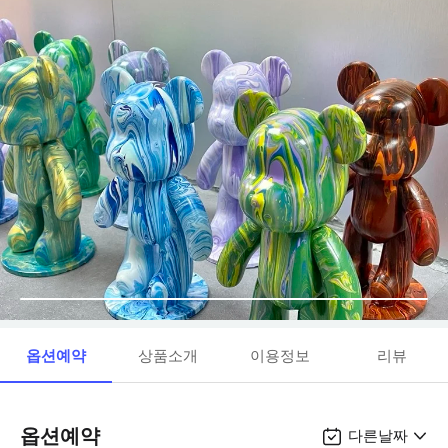
옵션예약
상품소개
이용정보
리뷰
옵션예약
다른날짜