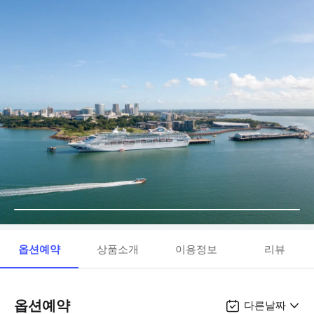
옵션예약
상품소개
이용정보
리뷰
옵션예약
다른날짜