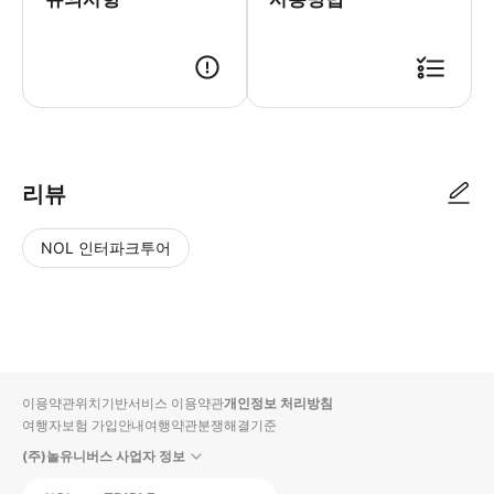
리뷰
NOL 인터파크투어
NOL
별
사
에서
점
진/
작성
높
동
된
은
영
리뷰
순
상
이용약관
위치기반서비스 이용약관
개인정보 처리방침
입니
여행자보험 가입안내
여행약관
분쟁해결기준
다.
(주)놀유니버스 사업자 정보
별
사