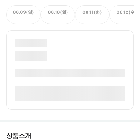
08.09(일)
08.10(월)
08.11(화)
08.12(수)
-
-
-
-
상품소개