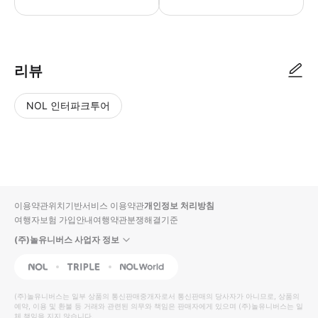
● 예약접수 후 확정이 되면 이용가능합니다. ● 바우처에 안내된 사용 방법
리뷰
NOL 인터파크투어
NOL
별
사
에서
점
진/
작성
높
동
된
은
영
리뷰
순
상
이용약관
위치기반서비스 이용약관
개인정보 처리방침
입니
여행자보험 가입안내
여행약관
분쟁해결기준
다.
(주)놀유니버스 사업자 정보
별
사
NOL
Triple
Interpark Global
점
진/
높
동
(주)놀유니버스
는 일부 상품의 통신판매중개자로서 통신판매의 당사자가 아니므로, 상품의
예약, 이용 및 환불 등 거래와 관련된 의무와 책임은 판매자에게 있으며
은
영
(주)놀유니버스
는 일
체 책임을 지지 않습니다.