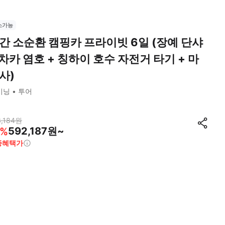
소가능
간 소순환 캠핑카 프라이빗 6일 (장예 단샤
 차카 염호 + 칭하이 호수 자전거 타기 + 마
사)
시닝
투어
,184
원
592,187원~
%
종혜택가