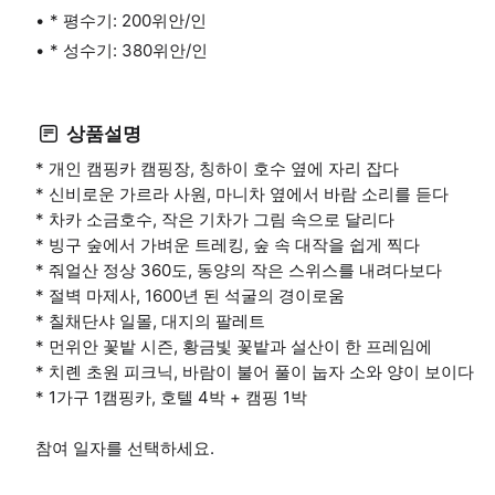
* 평수기: 200위안/인
* 성수기: 380위안/인
상품설명
* 개인 캠핑카 캠핑장, 칭하이 호수 옆에 자리 잡다
* 신비로운 가르라 사원, 마니차 옆에서 바람 소리를 듣다
* 차카 소금호수, 작은 기차가 그림 속으로 달리다
* 빙구 숲에서 가벼운 트레킹, 숲 속 대작을 쉽게 찍다
* 줘얼산 정상 360도, 동양의 작은 스위스를 내려다보다
* 절벽 마제사, 1600년 된 석굴의 경이로움
* 칠채단샤 일몰, 대지의 팔레트
* 먼위안 꽃밭 시즌, 황금빛 꽃밭과 설산이 한 프레임에
* 치롄 초원 피크닉, 바람이 불어 풀이 눕자 소와 양이 보이다
* 1가구 1캠핑카, 호텔 4박 + 캠핑 1박
참여 일자를 선택하세요.