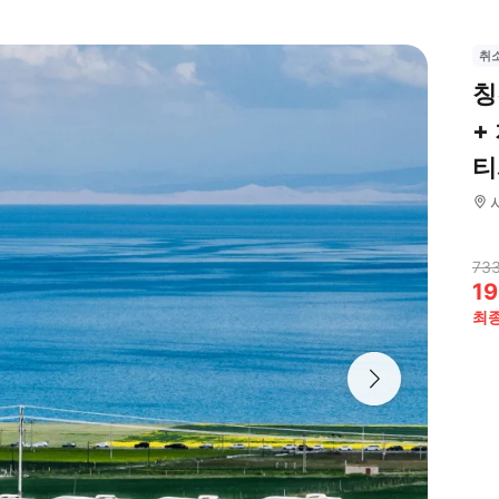
취
칭
+
티
733
19
최