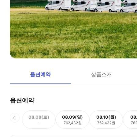
옵션예약
상품소개
옵션예약
08.08(토)
08.09(일)
08.10(월)
08
-
762,432원
762,432원
76