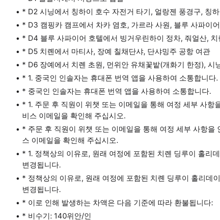
* D2 시닝에서 칭하이 호수 자전거 타기, 얼랑젠 풍경구, 칭하
* D3 캠핑카 캠프에서 차카 염호, 가르라 사원, 블루 사파이
* D4 블루 사파이어 호텔에서 빙거우린하이 정차, 줘얼산, 치
* D5 치롄에서 마티사, 장예 칠채단샤, 단샤밍주 공항 여관
* D6 장예에서 치롄 초원, 먼위안 유채꽃밭(개화기 한정), 시
* 1. 중국인 인솔자는 휴대폰 번역 앱을 사용하여 소통합니다.
* 중국인 인솔자는 휴대폰 번역 앱을 사용하여 소통합니다.
* 1. 주문 후 직원이 위챗 또는 이메일을 통해 여정 세부 사항
비스 이메일을 확인해 주십시오.
* 주문 후 직원이 위챗 또는 이메일을 통해 여정 세부 사항을 
스 이메일을 확인해 주십시오.
* 1. 정책상의 이유로, 원래 여정에 포함된 치롄 딩루이 홀
변경됩니다.
* 정책상의 이유로, 원래 여정에 포함된 치롄 딩루이 홀리데이
변경됩니다.
* 이로 인해 발생하는 차액은 다음 기준에 따라 환불됩니다:
* 비수기: 140위안/인