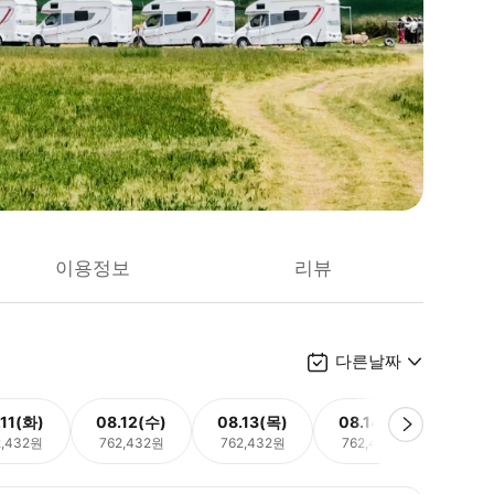
이용정보
리뷰
다른날짜
.11(화)
08.12(수)
08.13(목)
08.14(금)
08.
2,432원
762,432원
762,432원
762,432원
762