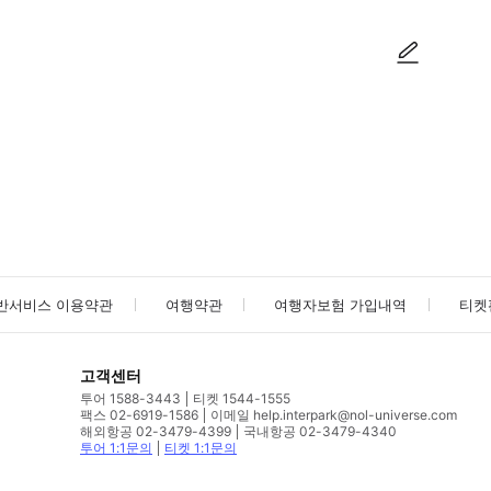
사진/동영상
사진/동영상
반서비스 이용약관
여행약관
여행자보험 가입내역
티켓
고객센터
투어 1588-3443
티켓 1544-1555
팩스 02-6919-1586
이메일 help.interpark@nol-universe.com
해외항공 02-3479-4399
국내항공 02-3479-4340
투어 1:1문의
티켓 1:1문의