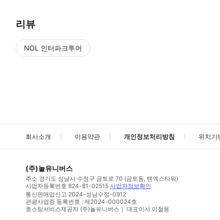
리뷰
NOL 인터파크투어
NOL
에서 작성된 리뷰 입니다.
별점 높은순
별점 높은순
회사소개
이용약관
개인정보처리방침
위치기
(주)놀유니버스
주소
경기도 성남시 수정구 금토로 70 (금토동, 텐엑스타워)
사업자등록번호
824-81-02515
사업자정보확인
통신판매업신고
2024-성남수정-0912
관광사업증 등록번호 : 제2024-000024호
호스팅서비스제공자 (주)놀유니버스｜ 대표이사 이철웅