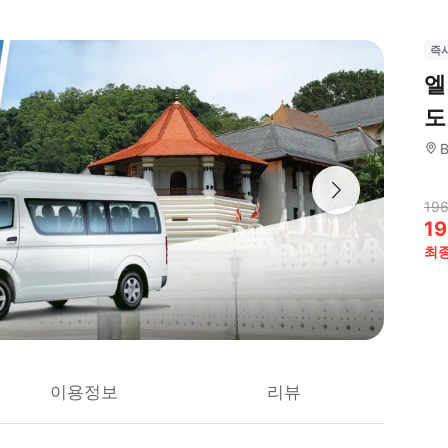
즉
엘
도
B
196
19
최
이용정보
리뷰