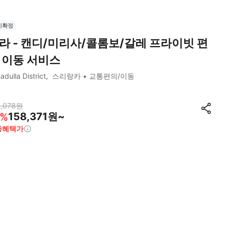
시확정
라 - 캔디/미리사/콜롬보/갈레 프라이빗 편
 이동 서비스
adulla District
스리랑카
교통편의/이동
,078
원
158,371원~
%
종혜택가