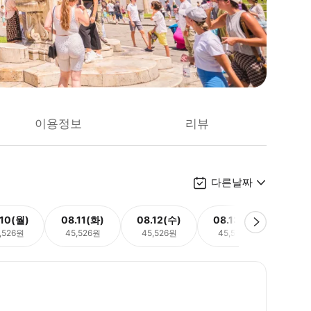
이용정보
리뷰
다른날짜
.10(월)
08.11(화)
08.12(수)
08.13(목)
08.
,526원
45,526원
45,526원
45,526원
45,