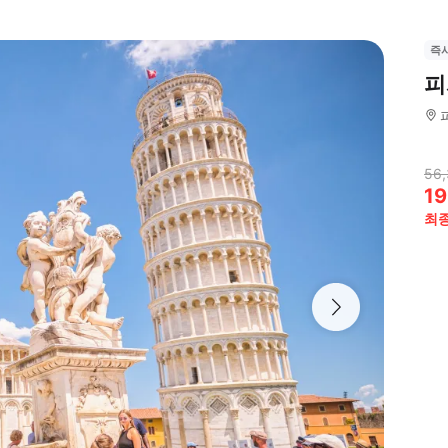
즉
피
56
19
최