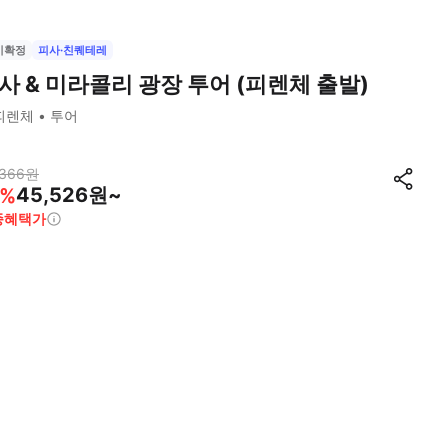
시확정
피사·친퀘테레
사 & 미라콜리 광장 투어 (피렌체 출발)
피렌체
투어
,366
원
45,526원~
%
종혜택가