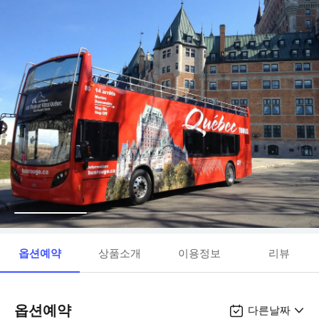
옵션예약
상품소개
이용정보
리뷰
옵션예약
다른날짜