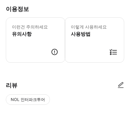
이용정보
▶ 꼭 알아두세요 만 0 ~ 5세 어린이는 
이런건 주의하세요
이렇게 사용하세요
유의사항
사용방법
▶ 사용방법 * 출발 15분 전에 집합 장소에 도착합니다. * 빨간색 2층 버
리뷰
NOL 인터파크투어
NOL
별
사
에서
점
진/
작성
높
동