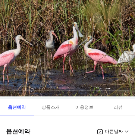
옵션예약
상품소개
이용정보
리뷰
옵션예약
다른날짜