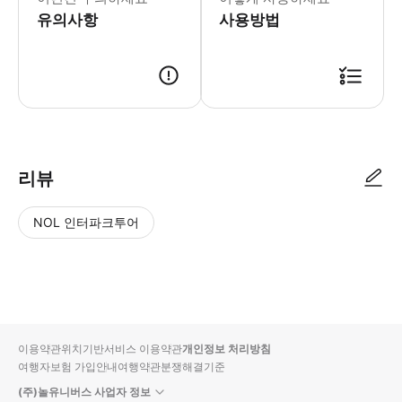
유의사항
사용방법
리뷰
NOL 인터파크투어
NOL
별
사
에서
점
진/
작성
높
동
된
은
영
리뷰
순
상
이용약관
위치기반서비스 이용약관
개인정보 처리방침
입니
여행자보험 가입안내
여행약관
분쟁해결기준
다.
(주)놀유니버스 사업자 정보