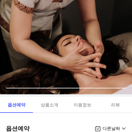
옵션예약
상품소개
이용정보
리뷰
옵션예약
다른날짜