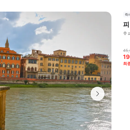
즉
피
45
19
최