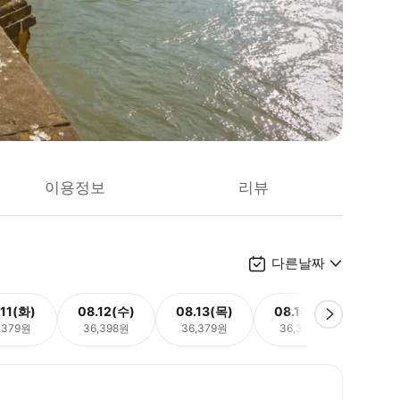
이용정보
리뷰
다른날짜
.11(화)
08.12(수)
08.13(목)
08.14(금)
08.
,379원
36,398원
36,379원
36,398원
36,