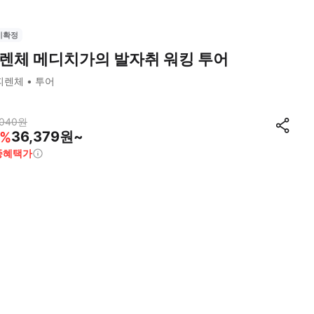
시확정
렌체 메디치가의 발자취 워킹 투어
피렌체
투어
,040
원
36,379원~
%
종혜택가