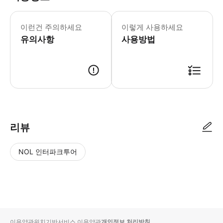
* 소요시간 : 420분 (옵션에 따라 소
이런건 주의하세요
이렇게 사용하세요
유의사항
사용방법
● 예약접수 후 확정이 되면 이용가능합니다. ● 바우처에 안내된 사용 방법
리뷰
NOL 인터파크투어
NOL
별
사
에서
점
진/
작성
높
동
된
은
영
리뷰
순
상
이용약관
위치기반서비스 이용약관
개인정보 처리방침