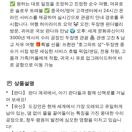
✅ 원하는 대로 일정을 조정하고 진정한 순수 여행, 여유로
운 슬로우 트래블 ✅ 중국어/영어 고객센터에서 24시간 온
라인 서비스를 제공하며 실시간으로 관광지 안내 경로를 푸
시합니다. 여행 하이라이트 요약 🐼 오전: 두장옌 판다밸리
방문, 귀여운 국보 판다와 만남 🌍 오후: 세계 문화유산이자
3000년 역사의 수리 공정인 두장옌 관광 🏯 관셴 고진 & 남
교 자유 여행 🎁특별 선물: 쓰촨판 "호그와트 성"-두장옌 종
슈거 서점 방문 세심한 서비스 호텔 픽업/샌딩, 전용 차량, 고
품격 가족/커플에게 적합, 귀국 시 유료 업그레이드하여 바
로 공항으로 이동 가능
상품설명
* 【판다】 판다 계곡에서, 아기 판다들과 함께 산책로를 거닐
어 보세요!
* 【유산】 도강언은 현재 세계에서 가장 오래되고 유일하게
남아 있는, 댐 없이 물을 끌어들이는 특징을 가진 웅대한 수리
공정으로, 청두 평원의 발전에 심오한 영향을 미치고 있습니
다!