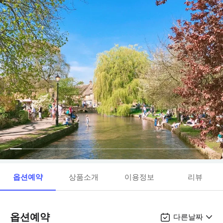
옵션예약
상품소개
이용정보
리뷰
옵션예약
다른날짜