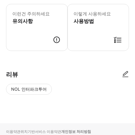
이런건 주의하세요
이렇게 사용하세요
유의사항
사용방법
리뷰
NOL 인터파크투어
NOL
별
사
에서
점
진/
작성
높
동
된
은
영
리뷰
순
상
이용약관
위치기반서비스 이용약관
개인정보 처리방침
입니