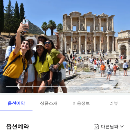
옵션예약
상품소개
이용정보
리뷰
옵션예약
다른날짜