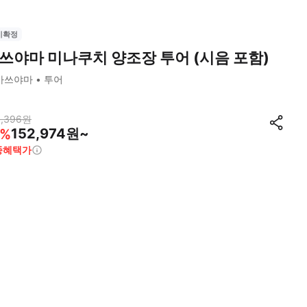
시확정
쓰야마 미나쿠치 양조장 투어 (시음 포함)
마쓰야마
투어
,396
원
152,974원~
%
종혜택가