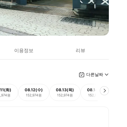
이용정보
리뷰
다른날짜
.11(화)
08.12(수)
08.13(목)
08.14(금)
08.
2,974원
152,974원
152,974원
152,974원
152