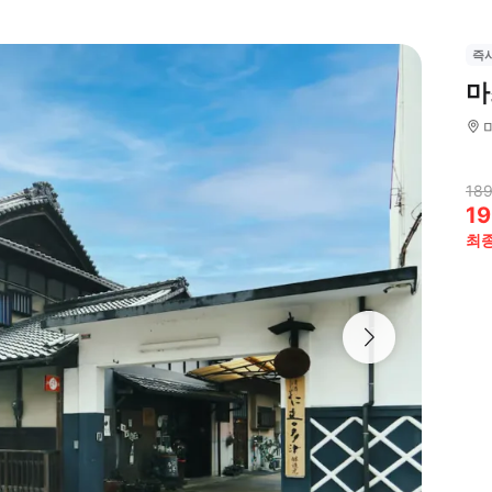
즉
마
189
19
최