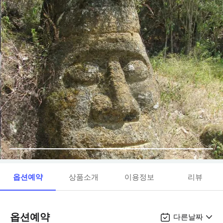
옵션예약
상품소개
이용정보
리뷰
옵션예약
다른날짜