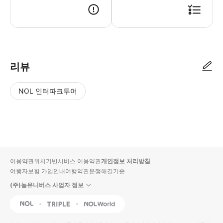
리뷰
NOL 인터파크투어
NOL
별
사
에서
점
진/
작성
높
동
된
은
영
리뷰
순
상
이용약관
위치기반서비스 이용약관
개인정보 처리방침
입니
여행자보험 가입안내
여행약관
분쟁해결기준
다.
(주)놀유니버스 사업자 정보
별
사
NOL
Triple
Interpark Global
점
진/
높
동