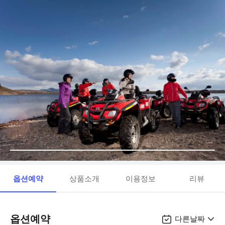
옵션예약
상품소개
이용정보
리뷰
옵션예약
다른날짜