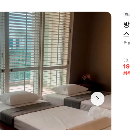
즉
방
스
38,
19
최