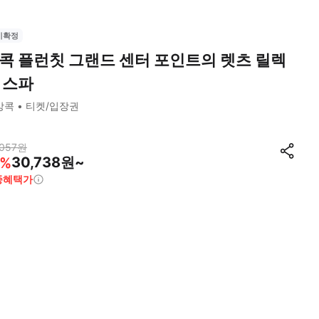
시확정
콕 플런칫 그랜드 센터 포인트의 렛츠 릴렉
 스파
방콕
티켓/입장권
057
원
30,738원~
%
종혜택가