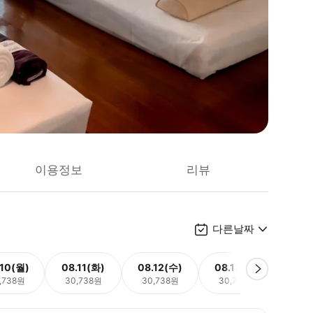
이용정보
리뷰
다른날짜
.10(월)
08.11(화)
08.12(수)
08.13(목)
08.
,738원
30,738원
30,738원
30,738원
30,