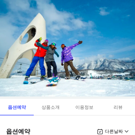
옵션예약
상품소개
이용정보
리뷰
옵션예약
다른날짜