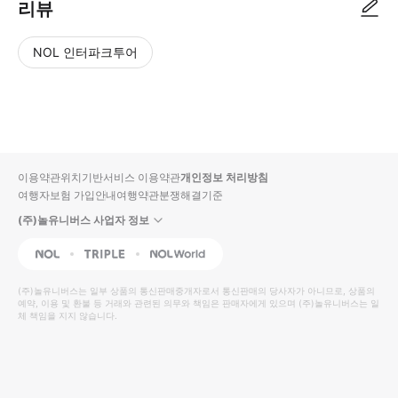
리뷰
NOL 인터파크투어
NOL
별
사
에서
점
진/
작성
높
동
된
은
영
리뷰
순
상
이용약관
위치기반서비스 이용약관
개인정보 처리방침
입니
여행자보험 가입안내
여행약관
분쟁해결기준
다.
(주)놀유니버스 사업자 정보
별
사
NOL
Triple
Interpark Global
점
진/
높
동
(주)놀유니버스
는 일부 상품의 통신판매중개자로서 통신판매의 당사자가 아니므로, 상품의
예약, 이용 및 환불 등 거래와 관련된 의무와 책임은 판매자에게 있으며
은
영
(주)놀유니버스
는 일
체 책임을 지지 않습니다.
순
상