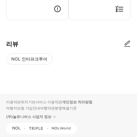
리뷰
NOL 인터파크투어
NOL
별
사
에서
점
진/
작성
높
동
된
은
영
리뷰
순
상
이용약관
위치기반서비스 이용약관
개인정보 처리방침
입니
여행자보험 가입안내
여행약관
분쟁해결기준
다.
(주)놀유니버스 사업자 정보
별
사
NOL
Triple
Interpark Global
점
진/