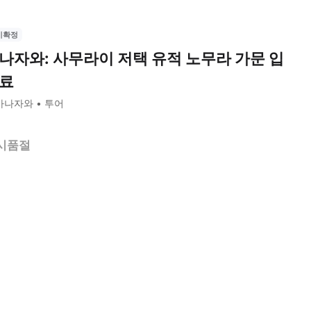
시확정
나자와: 사무라이 저택 유적 노무라 가문 입
료
가나자와
투어
시품절