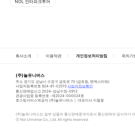
NOL 인터파크투어
NOL
에서 작성된 리뷰 입니다.
별점 높은순
별점 높은순
회사소개
이용약관
개인정보처리방침
위치기
(주)놀유니버스
주소
경기도 성남시 수정구 금토로 70 (금토동, 텐엑스타워)
사업자등록번호
824-81-02515
사업자정보확인
통신판매업신고
2024-성남수정-0912
관광사업증 등록번호 : 제2024-000024호
호스팅서비스제공자 (주)놀유니버스｜ 대표이사 이철웅
(주)놀유니버스
는 일부 상품의 통신판매중개자로서 통신판매의 당사자가 아니
ⓒ
Nol Universe Co
., Ltd. All rights reserved.