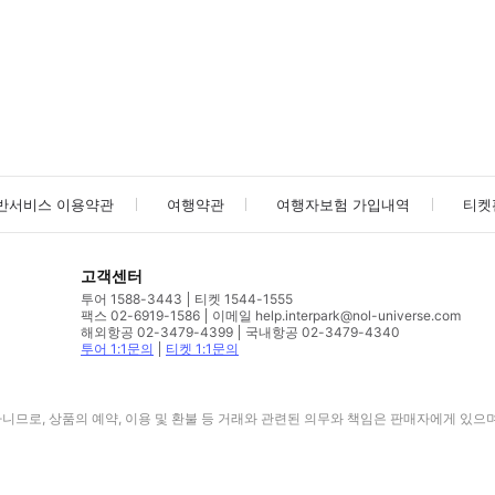
사진/동영상
사진/동영상
반서비스 이용약관
여행약관
여행자보험 가입내역
티켓
고객센터
투어 1588-3443
티켓 1544-1555
팩스 02-6919-1586
이메일 help.interpark@nol-universe.com
해외항공 02-3479-4399
국내항공 02-3479-4340
투어 1:1문의
티켓 1:1문의
므로, 상품의 예약, 이용 및 환불 등 거래와 관련된 의무와 책임은 판매자에게 있으