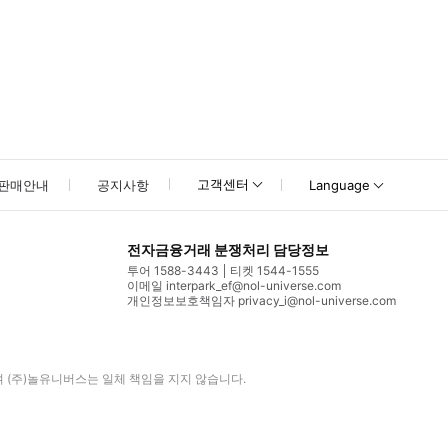
고객센터
판매안내
공지사항
Language
전자금융거래 분쟁처리 담당정보
투어 1588-3443
티켓 1544-1555
이메일 interpark_ef@nol-universe.com
개인정보보호책임자 privacy_i@nol-universe.com
며
(주)놀유니버스
는 일체 책임을 지지 않습니다.