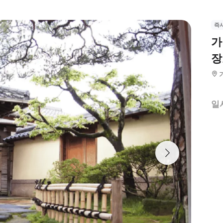
즉
가
장
일