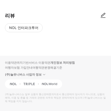
리뷰
NOL 인터파크투어
NOL
별
사
에서
점
진/
작성
높
동
된
은
영
리뷰
순
상
이용약관
위치기반서비스 이용약관
개인정보 처리방침
입니
여행자보험 가입안내
여행약관
분쟁해결기준
다.
(주)놀유니버스 사업자 정보
별
사
NOL
Triple
Interpark Global
점
진/
높
동
(주)놀유니버스
는 일부 상품의 통신판매중개자로서 통신판매의 당사자가 아니므로, 상품의
예약, 이용 및 환불 등 거래와 관련된 의무와 책임은 판매자에게 있으며
은
영
(주)놀유니버스
는 일
체 책임을 지지 않습니다.
순
상