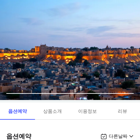
옵션예약
상품소개
이용정보
리뷰
옵션예약
다른날짜