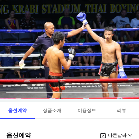
옵션예약
상품소개
이용정보
리뷰
옵션예약
다른날짜