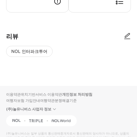
리뷰
NOL 인터파크투어
NOL
별
사
에서
점
진/
작성
높
동
된
은
영
리뷰
순
상
이용약관
위치기반서비스 이용약관
개인정보 처리방침
입니
여행자보험 가입안내
여행약관
분쟁해결기준
다.
(주)놀유니버스 사업자 정보
별
사
NOL
Triple
Interpark Global
점
진/
높
동
(주)놀유니버스
는 일부 상품의 통신판매중개자로서 통신판매의 당사자가 아니므로, 상품의