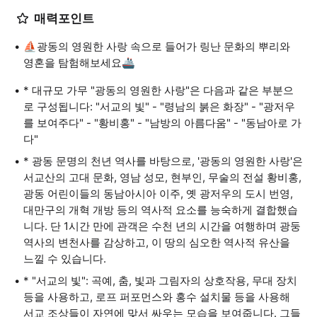
매력포인트
⛵광동의 영원한 사랑 속으로 들어가 링난 문화의 뿌리와
영혼을 탐험해보세요🚢
* 대규모 가무 "광동의 영원한 사랑"은 다음과 같은 부분으
로 구성됩니다: "서교의 빛" - "령남의 붉은 화장" - "광저우
를 보여주다" - "황비홍" - "남방의 아름다움" - "동남아로 가
다"
* 광동 문명의 천년 역사를 바탕으로, '광동의 영원한 사랑'은
서교산의 고대 문화, 영남 성모, 현부인, 무술의 전설 황비홍,
광동 어린이들의 동남아시아 이주, 옛 광저우의 도시 번영,
대만구의 개혁 개방 등의 역사적 요소를 능숙하게 결합했습
니다. 단 1시간 만에 관객은 수천 년의 시간을 여행하며 광둥
역사의 변천사를 감상하고, 이 땅의 심오한 역사적 유산을
느낄 수 있습니다.
* "서교의 빛": 곡예, 춤, 빛과 그림자의 상호작용, 무대 장치
등을 사용하고, 로프 퍼포먼스와 홍수 설치물 등을 사용해
서교 조상들이 자연에 맞서 싸우는 모습을 보여줍니다. 그들