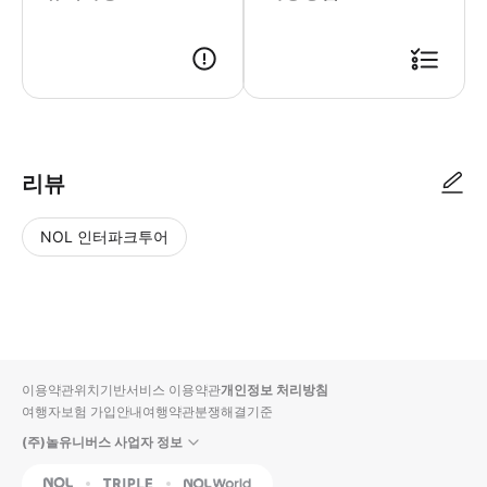
리뷰
NOL 인터파크투어
NOL
별
사
에서
점
진/
작성
높
동
된
은
영
리뷰
순
상
이용약관
위치기반서비스 이용약관
개인정보 처리방침
입니
여행자보험 가입안내
여행약관
분쟁해결기준
다.
(주)놀유니버스 사업자 정보
별
사