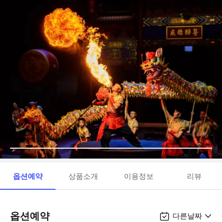
옵션예약
상품소개
이용정보
리뷰
옵션예약
다른날짜