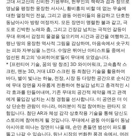
고대 서교산의 신비한 기원부터, 헌부인의 책략과 검과 창으로
영남을 평정한 웅장한 서사시, 황비홍의 비할 데 없는 무술에
대한 열정적인 전설, 그리고 광동 어린이들의 용감하고 단호한
동남아시아 방랑 여정까지. 모든 장면이 맹렬한 불과 같고, 극
도로 긴박한 노래와 춤, 그리고 긴장감 넘치는 극적인 갈등이
무대 위에서 감정의 물결을 일으키며 시간과 공간을 여행하고,
령난 땅의 웅장한 역사적 그림을 감상하며, 마음속에서 솟구치
는 피와 자부심을 느낀다. 수많은 뛰어난 아티스트들 중에서
엄선된 최고의 '슈퍼히어로'들이 무대에 모였습니다.
* [프런티어 기술, 꿈의 땅 창조] 3D 와이어워크, 고속흡착 스
크린, 맨눈 3D, 거대 LED 스크린 등 최첨단 기술을 활용하여
바다, 별이 빛나는 하늘, 전장, 시장 등 다양한 공간으로 순식간
에 무대 장면을 자유롭게 전환하여 현실감 넘치고 충격적인 시
각 효과를 만들어내며, 기존 무대의 공간적 제약을 깨고 관객
에게 몰입감 넘치는 시청 경험을 선사합니다. 이 공연은 더 이
상 단순한 관람이 아니라, 여러분이 직접 참여하는 판타지 모
험입니다. 첨단 AR과 체성 감각 상호작용 기술을 통해 당신도
스토리에 참여하게 될 것입니다. 무대에서 광둥 아이들이 동남
아시아로 떠나는 장면이 나올 때, 손만 흔들면 범선이 파도를
뚫고 나갈 수 있습니다. 링난 시장의 번화한 풍경 속에서, 여러