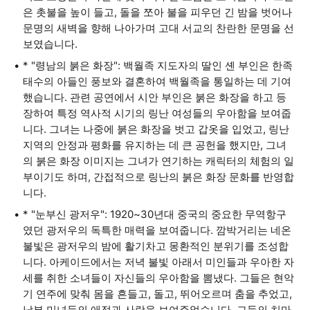
은 촛불을 높이 들고, 돌을 쪼아 불을 피우던 긴 밤을 벗어나
문명의 새벽을 향해 나아가며 고대 서교의 찬란한 문명을 선
보였습니다.
* "령남의 붉은 화장": 백월족 지도자의 딸인 셴 부인은 한족
태수의 아들인 풍보와 결혼하여 백월족을 통일하는 데 기여
했습니다. 관련 공연에서 시안 부인은 붉은 화장을 하고 등
장하여 특정 역사적 시기의 링난 여성들의 우아함을 보여줍
니다. 그녀는 나중에 붉은 화장을 벗고 갑옷을 입었고, 링난
지역의 안정과 평화를 유지하는 데 큰 공헌을 했지만, 그녀
의 붉은 화장 이미지는 그녀가 연기하는 캐릭터의 체험의 일
부이기도 하며, 간접적으로 링난의 붉은 화장 문화를 반영합
니다.
* "눈부신 광저우": 1920~30년대 중국의 중요한 무역항구
였던 광저우의 독특한 매력을 보여줍니다. 깜박거리는 네온
불빛은 광저우의 밤에 활기차고 몽환적인 분위기를 조성합
니다. 아케이드에서는 저녁 불빛 아래서 미인들과 우아한 자
세를 취한 소녀들이 자신들의 우아함을 뽐냈다. 그들은 현악
기 연주에 맞춰 몸을 흔들고, 돌고, 뛰어오르며 춤을 추었고,
남부 미녀들의 애정과 사랑을 보여주었습니다. 그들의 치마