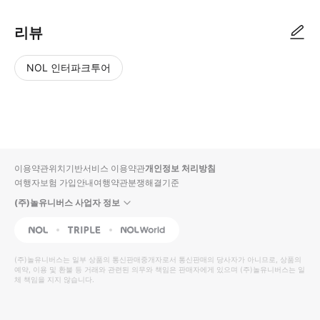
리뷰
NOL 인터파크투어
NOL
별
사
에서
점
진/
작성
높
동
된
은
영
리뷰
순
상
이용약관
위치기반서비스 이용약관
개인정보 처리방침
입니
여행자보험 가입안내
여행약관
분쟁해결기준
다.
(주)놀유니버스 사업자 정보
별
사
NOL
Triple
Interpark Global
점
진/
높
동
(주)놀유니버스
는 일부 상품의 통신판매중개자로서 통신판매의 당사자가 아니므로, 상품의
예약, 이용 및 환불 등 거래와 관련된 의무와 책임은 판매자에게 있으며
은
영
(주)놀유니버스
는 일
체 책임을 지지 않습니다.
순
상