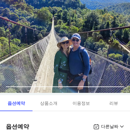
옵션예약
상품소개
이용정보
리뷰
옵션예약
다른날짜