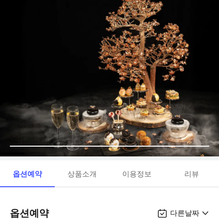
옵션예약
상품소개
이용정보
리뷰
옵션예약
다른날짜