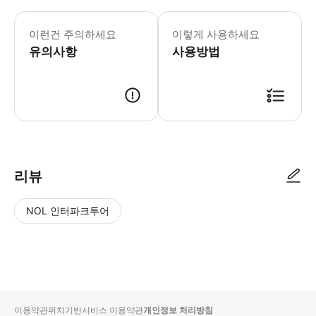
이런건 주의하세요
이렇게 사용하세요
유의사항
사용방법
리뷰
NOL 인터파크투어
NOL
별
사
에서
점
진/
작성
높
동
된
은
영
리뷰
순
상
이용약관
위치기반서비스 이용약관
개인정보 처리방침
입니