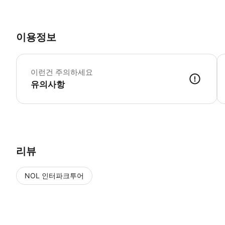
이용정보
•
이런건 주의하세요
유의사항
● 예약접수 후 확정이 되면 이용가능합니다. ● 바우처에 안내된 사용 
리뷰
NOL 인터파크투어
NOL
에서 작성된 리뷰 입니다.
별점 높은순