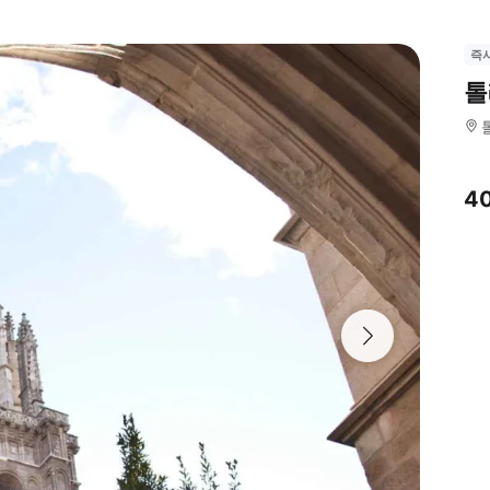
즉
톨
4